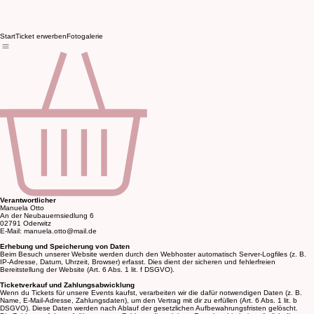
Start
Ticket erwerben
Fotogalerie
Verantwortlicher
Manuela Otto
An der Neubauernsiedlung 6
02791 Oderwitz
E-Mail: manuela.otto@mail.de
Erhebung und Speicherung von Daten
Beim Besuch unserer Website werden durch den Webhoster automatisch Server-Logfiles (z. B.
IP-Adresse, Datum, Uhrzeit, Browser) erfasst. Dies dient der sicheren und fehlerfreien
Bereitstellung der Website (Art. 6 Abs. 1 lit. f DSGVO).
Ticketverkauf und Zahlungsabwicklung
Wenn du Tickets für unsere Events kaufst, verarbeiten wir die dafür notwendigen Daten (z. B.
Name, E-Mail-Adresse, Zahlungsdaten), um den Vertrag mit dir zu erfüllen (Art. 6 Abs. 1 lit. b