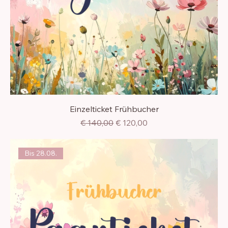
Einzelticket Frühbucher
Standardpreis
Sale-Preis
€ 140,00
€ 120,00
Bis 28.08.