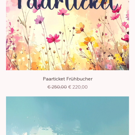
Paarticket Frühbucher
Standardpreis
Sale-Preis
€ 250,00
€ 220,00